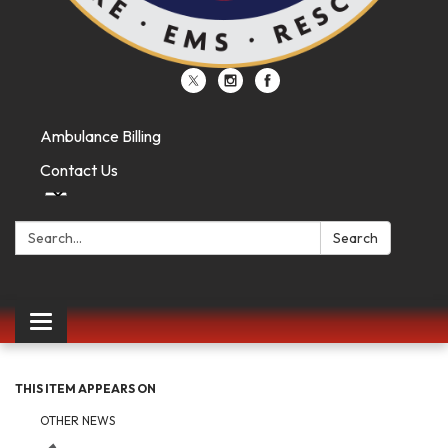
Ambulance Billing
Contact Us
Search:
Search
Toggle
navigation
THIS ITEM APPEARS ON
OTHER NEWS